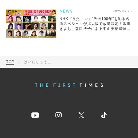
NEWS
2025.02.25
NHK『うたコン』“放送100年”を彩る名
曲スペシャルが拡大版で放送決定！氷川
きよし、森口博子による中山美穂追悼歌
唱も
TOP
はいだしょうこ