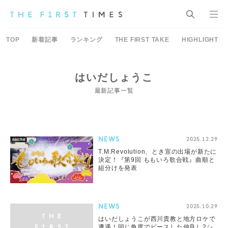
TOP
新着記事
ランキング
THE FIRST TAKE
HIGHLIGHT
はいだしょうこ
最新記事一覧
NEWS
2025.12.29
T.M.Revolution、とき宣の出場が新たに
決定！『第9回 ももいろ歌合戦』曲順と
組分けを発表
NEWS
2025.10.29
はいだしょうこが西川貴教と地方ロケで
遭遇！同じ角度でピースした仲良し2シ