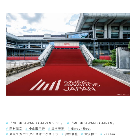
『MUSIC AWARDS JAPAN 2025』
『MUSIC AWARDS JAPAN』
岡村靖幸
小山田圭吾
坂本美雨
Ginger Root
東京スカパラダイスオーケストラ
沖野修也
大沢伸一
Zeebra