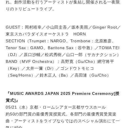
れ、創作活動を行うアーティストが集結し開催される一夜限
りのトリビュートライブ。
GUEST：岡村靖幸／小山田圭吾／坂本美雨／Ginger Root／
東京スカパラダイスオーケストラ HORN
SECTION（Trumpet：NARGO、Trombone：北原雅彦、
Tenor Sax：GAMO、Baritone Sax：谷中敦）／TOWA TEI
（DJ）／原口沙輔／松武秀樹／山口一郎（サカナクション）
BAND（MVF Orchestra）：高野寛（Gu/Cho）網守将平
（Key）／大井一彌（Dr）／ゴンドウトモヒコ
（Seq/Horns）／鈴木正人（Ba）／高田漣（Gu/Cho）
『MUSIC AWARDS JAPAN 2025 Premiere Ceremony[授
賞式]』
05/21（水）京都・ロームシアター京都サウスホール
約50の部門賞の最優秀賞授賞式。各部門の最優秀賞受賞楽
曲・アーティストをライブならではのスペシャル演出にて一
気に紹介。