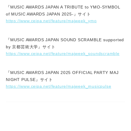
『MUSIC AWARDS JAPAN A TRIBUTE to YMO-SYMBOL
of MUSIC AWARDS JAPAN 2025-』サイト
https://www.ceipa.net/feature/majweek_ymo
『MUSIC AWARDS JAPAN SOUND SCRAMBLE supported
by 京都芸術大学』サイト
https://www.ceipa.net/feature/majweek_soundscramble
『MUSIC AWARDS JAPAN 2025 OFFICIAL PARTY MAJ
NIGHT PULSE』サイト
https://www.ceipa.net/feature/majweek_musicpulse