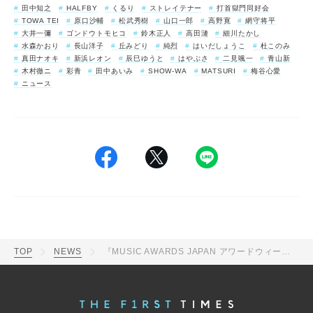
田中知之
HALFBY
くるり
ストレイテナー
打首獄門同好会
TOWA TEI
原口沙輔
松武秀樹
山口一郎
高野寛
網守将平
大井一彌
ゴンドウトモヒコ
鈴木正人
高田漣
細川たかし
水森かおり
長山洋子
丘みどり
純烈
はいだしょうこ
杜このみ
真田ナオキ
新浜レオン
辰巳ゆうと
はやぶさ
二見颯一
青山新
木村徹ニ
彩青
田中あいみ
SHOW-WA
MATSURI
梅谷心愛
ニュース
TOP
NEWS
『MUSIC AWARDS JAPAN アワードウィーク』詳細が決定