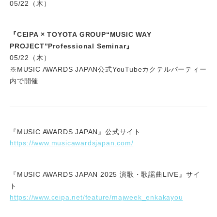
05/22（木）
『CEIPA × TOYOTA GROUP“MUSIC WAY
PROJECT”Professional Seminar』
05/22（木）
※MUSIC AWARDS JAPAN公式YouTubeカクテルパーティー
内で開催
『MUSIC AWARDS JAPAN』公式サイト
https://www.musicawardsjapan.com/
『MUSIC AWARDS JAPAN 2025 演歌・歌謡曲LIVE』サイ
ト
https://www.ceipa.net/feature/majweek_enkakayou