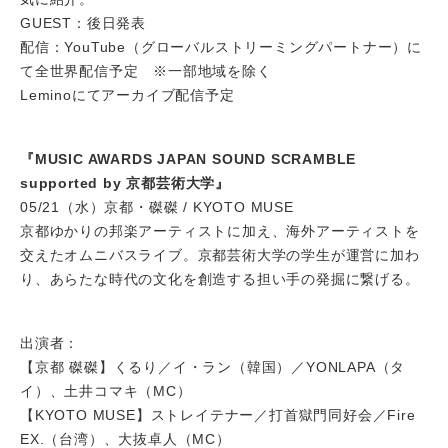
GUEST：後日発表
配信：YouTube（グローバルストリーミングパートナー）に
て全世界配信予定 ※一部地域を除く
Leminoにてアーカイブ配信予定
『MUSIC AWARDS JAPAN SOUND SCRAMBLE
supported by 京都芸術大学』
05/21（水）京都・磔磔 / KYOTO MUSE
京都ゆかりの邦楽アーティストに加え、海外アーティストを
交えたオムニバスライブ。京都芸術大学の学生が運営に加わ
り、あらたな時代の文化を創造する担い手の発掘に繋げる。
出演者：
【京都 磔磔】くるり／イ・ラン（韓国）／YONLAPA（タ
イ）、土井コマキ（MC）
【KYOTO MUSE】ストレイテナー／打首獄門同好会／Fire
EX.（台湾）、大抜卓人（MC）