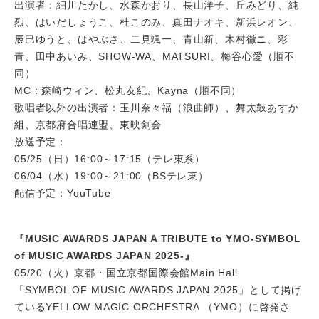
出演者：細川たかし、水森かおり、長山洋子、丘みどり、純
烈、はいだしょうこ、杜このみ、真田ナオキ、新浜レオン、
辰巳ゆうと、はやぶさ、二見颯一、青山新、木村徹ニ、彩
青、田中あいみ、SHOW-WA、MATSURI、梅谷心愛（順不
同）
MC：森崎ウィン、松丸友紀、Kayna（順不同）
歌唱者以外の出演者：玉川奈々福（浪曲師）、舞太鼓あすか
組、京都府合唱連盟、東映剣会
放送予定：
05/25（日）16:00～17:15（テレ東系）
06/04（水）19:00～21:00（BSテレ東）
配信予定：YouTube
『MUSIC AWARDS JAPAN A TRIBUTE to YMO-SYMBOL
of MUSIC AWARDS JAPAN 2025-』
05/20（火）京都・国立京都国際会館Main Hall
「SYMBOL OF MUSIC AWARDS JAPAN 2025」として掲げ
ているYELLOW MAGIC ORCHESTRA （YMO）に啓発さ