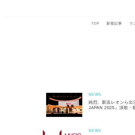
TOP
新着記事
ラ
NEWS
純烈、新浜レオンら出演『
JAPAN 2025』演
NEWS