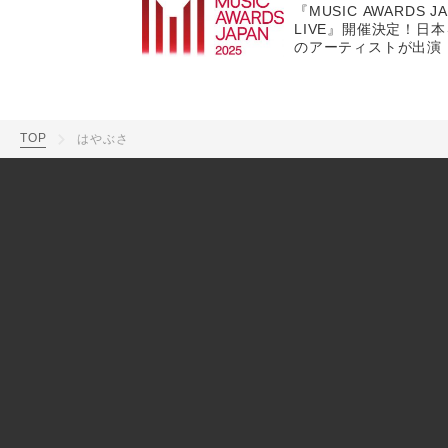
『MUSIC AWARDS J
LIVE』開催決定！日
のアーティストが出演
TOP
はやぶさ