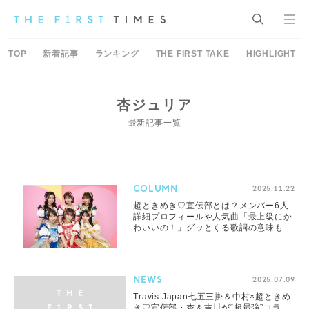
TOP
新着記事
ランキング
THE FIRST TAKE
HIGHLIGHT
杏ジュリア
最新記事一覧
COLUMN
2025.11.22
超ときめき♡宣伝部とは？メンバー6人
詳細プロフィールや人気曲「最上級にか
わいいの！」グッとくる歌詞の意味も
NEWS
2025.07.09
Travis Japan七五三掛＆中村×超ときめ
き♡宣伝部・杏＆吉川が“超最強”コラ