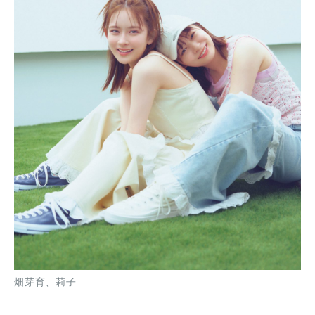
畑芽育、莉子