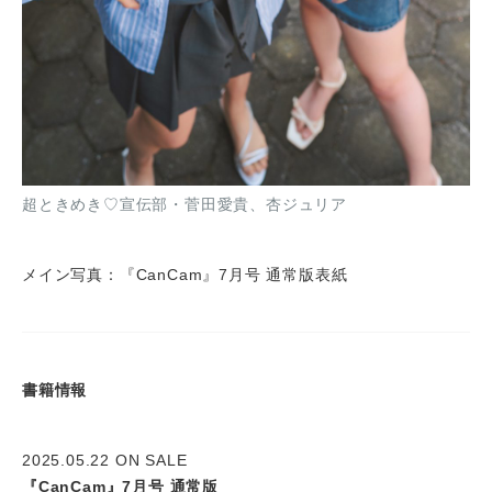
超ときめき♡宣伝部・菅田愛貴、杏ジュリア
メイン写真：『CanCam』7月号 通常版表紙
書籍情報
2025.05.22 ON SALE
『CanCam』7月号 通常版