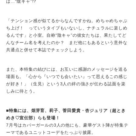
は…“陰キャ”!?
「テンション感が似てるからなんですかね。めちゃめちゃぶ
ち上げ！ っていうタイプもいないし、ナチュラルに楽しめ
るんです」と小室。自称“陰キャ”の彼女たちは、果たしてど
んなチーム名を考えたのか？ まだ他にもあるという意外な
共通点と併せて本誌でチェックしよう。
また、本特集の結びには、お互いに感謝のメッセージを送る
場面も。「心から『いつでも会いたい』って思えるこの感じ
が好き！」（生見）という3人の絆の強さが伝わる誌面を楽
しみに待とう。
■特集には、畑芽育、莉子、菅田愛貴・杏ジュリア（超とき
めき♡宣伝部）らも登場！
7月号はカバーガールの3人の他にも、豪華ゲスト陣が特集テ
ーマであるユニットコーデをたっぷり披露。