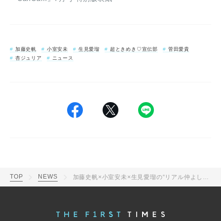
加藤史帆
小室安未
生見愛瑠
超ときめき♡宣伝部
菅田愛貴
杏ジュリア
ニュース
TOP
NEWS
加藤史帆×小室安未×生見愛瑠の“リアル仲よしトリオ”が『CanCam』表紙に登場！「月に1回は会ってるね！」