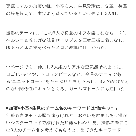
専属モデルの加藤史帆、小室安未、生見愛瑠は、先輩・後輩
の枠を超えて、実はよく遊んでいるという仲よし3人組。
撮影のテーマは、“この3人で初夏のオフを楽しむなら…？”。
ヘルシー＆涼しげな肌見せトップスを三者三様に着こなし、
ゆるっと床に寝そべったメロい表紙に仕上がった。
中ページでも、仲よし3人組のリアルな空気感そのままに、
ロゴTシャツやレトロワンピースなど、今号のテーマであ
る“ユニットコーデ”をたっぷりと撮り下ろし。3人のかけがえ
のない関係性にキュンとくる、ガールズトークにも注目だ。
■加藤×小室×生見のチーム名のキーワードは“陰キャ”!?
年齢も専属モデル歴も違うけれど、お互いを励ましあう温か
いシスターフッドで結ばれた加藤×小室×生見。撮影の際にこ
の3人のチーム名を考えてもらうと、出てきたキーワード