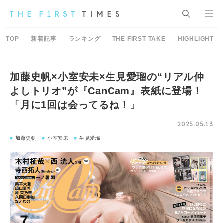
TOP
新着記事
ランキング
THE FIRST TAKE
HIGHLIGHT
加藤史帆×小室安未×生見愛瑠の“リアル仲
よしトリオ”が『CanCam』表紙に登場！
「月に1回は会ってるね！」
2025.05.13
加藤史帆
小室安未
生見愛瑠