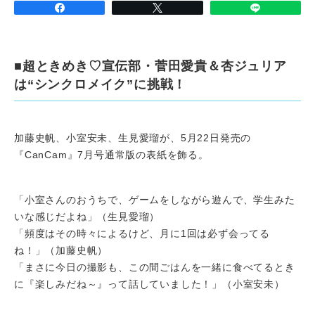
■超ときめき♡宣伝部・菅田愛貴＆杏ジュリア
は“シンクロメイク”に挑戦！
加藤史帆、小室安未、生見愛瑠が、5月22日発売の
『CanCam』7月号通常版の表紙を飾る。
「小室さんのおうちで、ゲームをしながら遊んで、学生みた
いな感じだよね」（生見愛瑠）
「頻度はその時々によるけど、月に1回は必ず会ってる
ね！」（加藤史帆）
「まさに今日の撮影も、この間ごはんを一緒に食べてるとき
に『楽しみだね～』って話していました！」（小室安未）