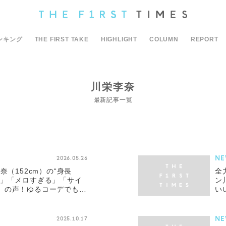
ンキング
THE FIRST TAKE
HIGHLIGHT
COLUMN
REPORT
川栄李奈
最新記事一覧
NE
2026.05.26
奈（152cm）の“身長
全
く」「メロすぎる」「サイ
ン
」の声！ゆるコーデでも際
い
も反響
NE
2025.10.17