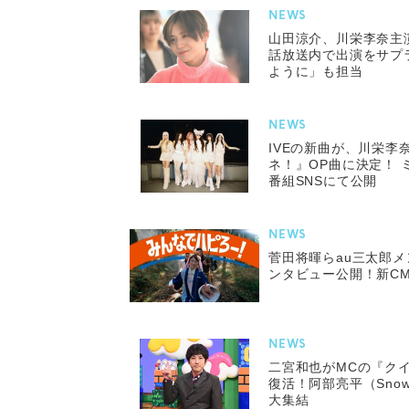
NEWS
山田涼介、川栄李奈主
話放送内で出演をサプ
ように」も担当
NEWS
IVEの新曲が、川栄李
ネ！』OP曲に決定！ 
番組SNSにて公開
NEWS
菅田将暉らau三太郎
ンタビュー公開！新C
NEWS
二宮和也がMCの『ク
復活！阿部亮平（Sno
大集結