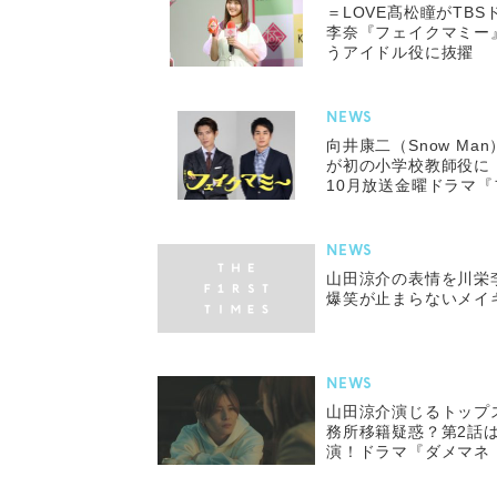
＝LOVE髙松瞳がTB
李奈『フェイクマミー
うアイドル役に抜擢
NEWS
向井康二（Snow M
が初の小学校教師役に
10月放送金曜ドラマ
NEWS
山田涼介の表情を川栄
爆笑が止まらないメイ
NEWS
山田涼介演じるトップ
務所移籍疑惑？第2話
演！ドラマ『ダメマネ