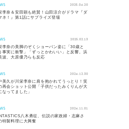
WS
2025.04.20
栄李奈＆安田顕も絶賛！山田涼介がドラマ『ダ
マネ！』第1話にサプライズ登場
WS
2025.02.13
栄李奈の美脚のぞくショーパン姿に「30歳と
う事実に衝撃」「ずっとかわいい」と反響。浜
美波、大原優乃らも反応
WS
2024.12.30
中美久が川栄李奈に肩を抱かれてうっとり！笑
の再会ショット公開「子供だったみくりんが大
になってました」
WS
2024.11.01
ANTASTICS八木勇征、伝説の家政婦・志麻さ
の特製料理に大興奮