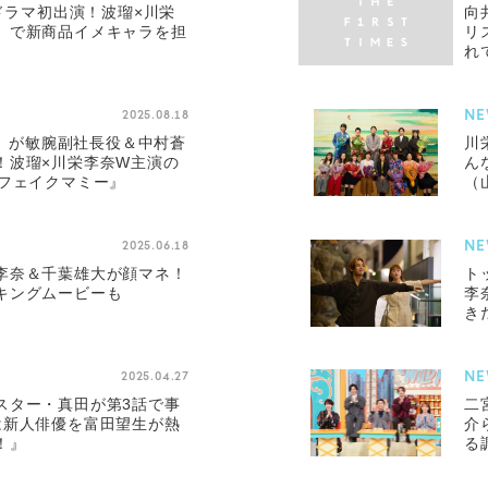
Sドラマ初出演！波瑠×川栄
向
』で新商品イメキャラを担
リ
れ
い
NE
2025.08.18
an）が敏腕副社長役＆中村蒼
川
！波瑠×川栄李奈W主演の
ん
『フェイクマミー』
（
NE
2025.06.18
李奈＆千葉雄大が顔マネ！
ト
キングムービーも
李
き
NE
2025.04.27
スター・真田が第3話で事
二
は新人俳優を富田望生が熱
介
！』
る