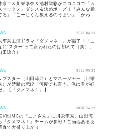
井康二＆川栄李奈＆池村碧彩がニコニコで「カ
スマックス」ダンス＆決めポーズ！「みんな踊
てる」「こーじくん教えるのうまい」「かわい
」の声殺到
WS
2025.06.21
栄李奈主演ドラマ『ダメマネ！』が撮了！「こ
なに“スター”って言われたのは初めて（笑）」
山田涼介）
WS
2025.05.26
ップスター（山田涼介）とマネージャー（川栄
奈）が禁断の恋!?「何度でも言う。俺は君が好
だ」【『ダメマネ！』】
WS
2025.04.26
宮和也MCの『ニノさん』に川栄李奈、山田涼
ら『ダメマネ！』チームが参戦！ご当地あるあ
調査で大盛り上がり