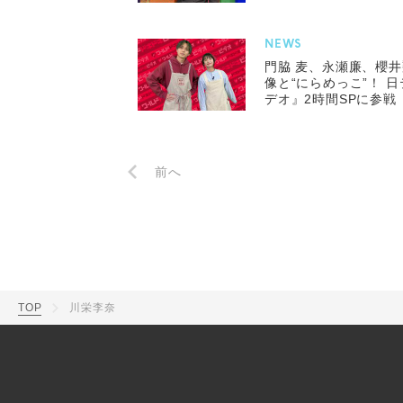
NEWS
門脇 麦、永瀬廉、櫻
像と“にらめっこ”！ 
デオ』2時間SPに参戦
前へ
TOP
川栄李奈