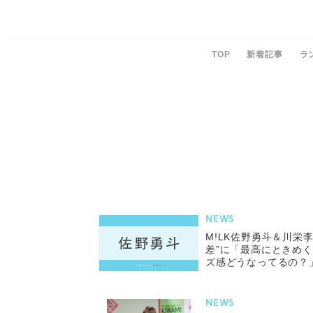
TOP
新着記事
ラ
NEWS
M!LK佐野勇斗＆川栄李
差”に「最高にときめ
ズ感どうなってるの？
立つ佐野のスタイルに
NEWS