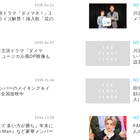
NE
2025.04.21
演ドラマ『ダメマネ！』1
川
ライズ解禁！挿入歌「花の
メ
NE
2025.04.07
奈主演ドラマ『ダメマ
川
ミュージカル風OP映像も
い
辺
NE
2025.01.06
メンバーのメイキング＆イ
田
M全国放映中
顔
人
NE
2024.12.30
イズ 多い方が勝ち』年末に
F
w Man）など豪華メンバー
ん