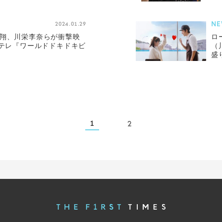
NE
2024.01.29
井翔、川栄李奈らが衝撃映
ロ
日テレ『ワールドドキドキビ
（
盛
1
2