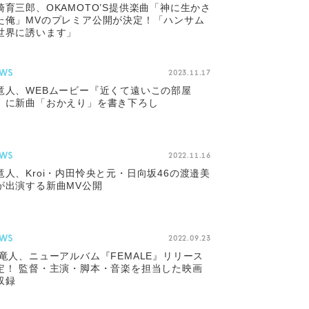
崎育三郎、OKAMOTO’S提供楽曲「神に生かさ
た俺」MVのプレミア公開が決定！「ハンサム
世界に誘います」
WS
2023.11.17
竜人、WEBムービー『近くて遠いこの部屋
』に新曲「おかえり」を書き下ろし
WS
2022.11.16
竜人、Kroi・内田怜央と元・日向坂46の渡邉美
が出演する新曲MV公開
WS
2022.09.23
 竜人、ニューアルバム『FEMALE』リリース
定！ 監督・主演・脚本・音楽を担当した映画
収録