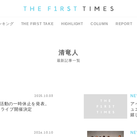
ンキング
THE FIRST TAKE
HIGHLIGHT
COLUMN
REPORT
清竜人
最新記事一覧
NE
2025.10.03
て活動の一時休止を発表。
ア
トライブ開催決定
ュ
嬉
る
NE
2024.10.10