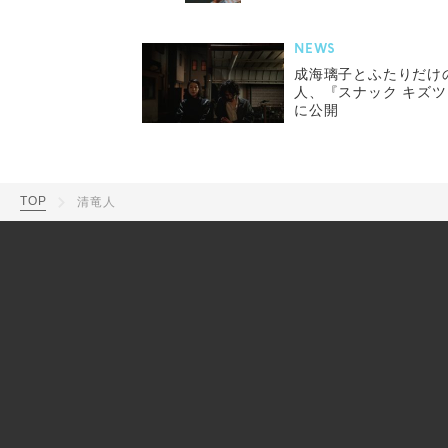
NEWS
成海璃子とふたりだけ
人、『スナック キズツ
に公開
TOP
清竜人