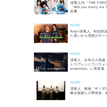
清竜人25『THE FIR
「Will you marr
反響
NEWS
Anly×清竜人、特別
た思いから理想のデー
NEWS
清竜人、往年の人気曲「Al
トラアレンジでパフォー
ensemble』に再登場
NEWS
清竜人、映画『IF I STA
舞台挨拶に小野莉奈、