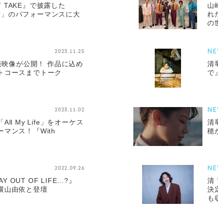
ST TAKE』で披露した
山
y me ?」のパフォーマンスに大
れ
の
NE
2023.11.25
対談映像が公開！ 作品に込め
清
トコースまでトーク
で
NE
2023.11.02
l My Life」をオーケス
清
マンス！『With
穂
NE
2022.09.26
Y OUT OF LIFE…?』
清
横山由依と登壇
決
も