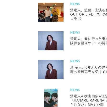
NEWS
清竜人、監督・主演を務め
OUT OF LIFE…?
コラボ
NEWS
清竜人、春に行った東
阪弾き語りツアーの開
NEWS
清 竜人、5年ぶりの
演の即日完売を受けて
NEWS
清竜人＆横山由依W主
『HANARE RAREN
られない」MVも公開