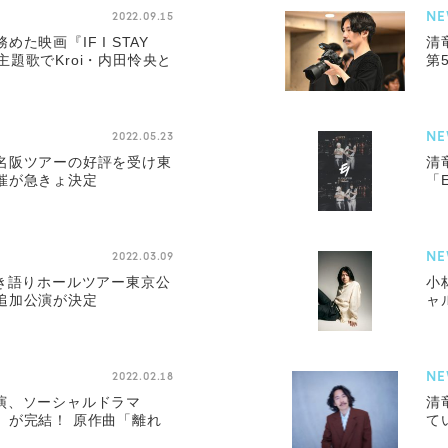
NE
2022.09.15
た映画『IF I STAY
清
』の主題歌でKroi・内田怜央と
第
NE
2022.05.23
名阪ツアーの好評を受け東
清
催が急きょ決定
「E
NE
2022.03.09
弾き語りホールツアー東京公
小
追加公演が決定
ャ
NE
2022.02.18
演、ソーシャルドラマ
清
AI』が完結！ 原作曲「離れ
て