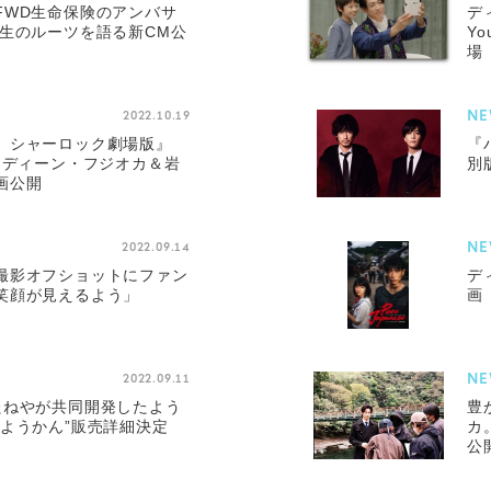
FWD生命保険のアンバサ
デ
人生のルーツを語る新CM公
Yo
場
NE
2022.10.19
 シャーロック劇場版』
『
、ディーン・フジオカ＆岩
別
画公開
NE
2022.09.14
撮影オフショットにファン
デ
笑顔が見えるよう」
画『
NE
2022.09.11
たねやが共同開発したよう
豊
ようかん”販売詳細決定
カ
公