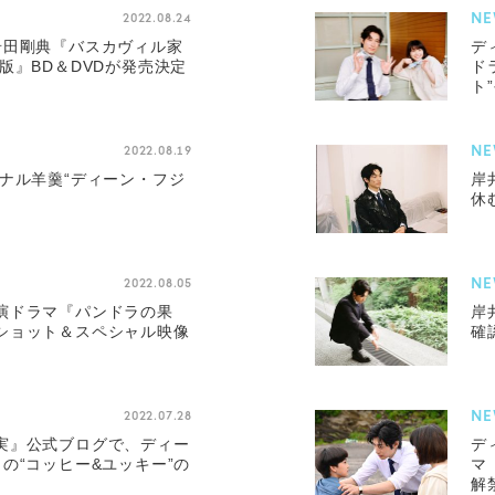
NE
2022.08.24
岩田剛典『バスカヴィル家
デ
版』BD＆DVDが発売決定
ド
ト
NE
2022.08.19
オリジナル羊羹“ディーン・フジ
岸
休
NE
2022.08.05
演ドラマ『パンドラの果
岸
ショット＆スペシャル映像
確
NE
2022.07.28
実』公式ブログで、ディー
デ
の“コッヒー&ユッキー”の
マ
解