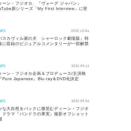
ィーン・フジオカ、『ヴォーグ ジャパン』
uTube新シリーズ「My First Interview」に登
WS
2022.10.04
バスカヴィル家の犬 シャーロック劇場版』特
版に収録のビジュアルコメンタリーが一部解禁
WS
2022.09.12
ィーン・フジオカ企画＆プロデュース/主演映
Pure Japanese』Blu-ray＆DVD化決定
WS
2022.09.06
かな大自然をバックに微笑むディーン・フジオ
。ドラマ『パンドラの果実』撮影オフショット
開