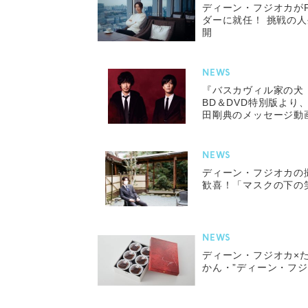
ディーン・フジオカが
ダーに就任！ 挑戦の
開
NEWS
『バスカヴィル家の犬
BD＆DVD特別版より
田剛典のメッセージ動
NEWS
ディーン・フジオカの
歓喜！「マスクの下の
NEWS
ディーン・フジオカ×
かん・”ディーン・フジ