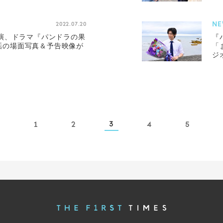
NE
2022.07.20
演、ドラマ『パンドラの果
『
第5話の場面写真＆予告映像が
「
ジ
3
1
2
4
5