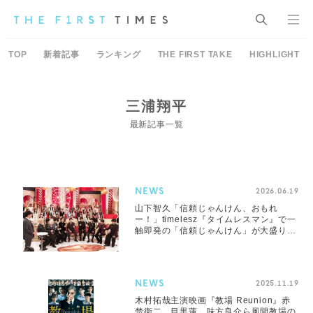
TOP
新着記事
ランキング
THE FIRST TAKE
HIGHLIGHT
三浦翔平
最新記事一覧
NEWS
2026.06.19
山下智久「信頼じゃんけん、おもれ
ー！」timelesz『タイムレスマン』で一
触即発の「信頼じゃんけん」が大盛り上
がり
NEWS
2025.11.19
木村拓哉主演映画『教場 Reunion』赤
楚衛二、目黒蓮、味方良介ら風間教場の