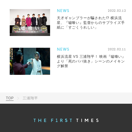
NEWS
2022.02.12
天才ギャンブラーが騙された!? 横浜流
星、『嘘喰い』監督からのサプライズ手
紙に「すごくうれしい」
NEWS
2022.02.11
横浜流星 VS 三浦翔平！ 映画『嘘喰い』
より「死のババ抜き」シーンのメイキン
グ解禁
TOP
三浦翔平