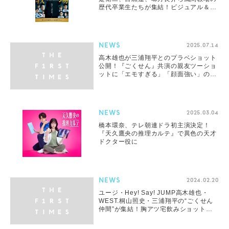
歴代卒業生たちが集結！ビジュアル＆予
告映像解禁
NEWS
2025.07.14
高木雄也が三浦翔平とのプラベショット
公開！『ごくせん』共演の親友ツーショ
ットに「エモすぎる」「顔面強い」の声
殺到
NEWS
2025.03.04
橋本環奈、テレ朝連ドラ初主演決定！
『天久鷹央の推理カルテ』で異色の天才
ドクター役に
NEWS
2024.02.20
ユージ・Hey! Say! JUMP高木雄也・
WEST.桐山照史・三浦翔平の“ごくせん
仲間”が集結！胸アツ宅飲みショット公
開