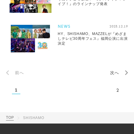
イブ！』のラインナップ発表
NEWS
2023.12.19
HY、SHISHAMO、MAZZELが『めざま
しテレビ30周年フェス』福岡公演に出演
決定
前へ
次へ
1
2
TOP
SHISHAMO