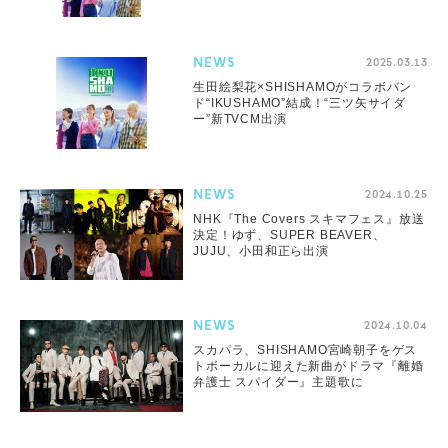
NEWS
2025.03.13
生田絵梨花×SHISHAMOがコラボバン
ド“IKUSHAMO”結成！“三ツ矢サイダ
ー”新TVCM出演
NEWS
2024.10.25
NHK『The Covers スキマフェス』放送
決定！ゆず、SUPER BEAVER、
JUJU、小田和正ら出演
NEWS
2024.10.04
スカパラ、SHISHAMO宮崎朝子をゲス
トボーカルに迎えた新曲がドラマ『離婚
弁護士 スパイダー』主題歌に