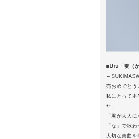
■Uru「奏（
～SUKIMASW
売おめでとう
私にとって本
た。
「君が大人に
「な」で歌わ
大切な楽曲を