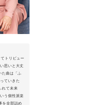
してトリビュー
しい思いと大丈
いた曲は「ふ
切っていきた
ふれて未来
という個性派楽
事を全部詰め