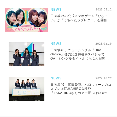
NEWS
2023.05.12
日向坂46の公式スマホゲーム『ひなこ
い』が『くちべたラブレター』を開催
NEWS
2023.04.19
日向坂46、ニューシングル「One
choice」発売記念特番をスペシャで
OA！シングルタイトルにちなんだ究極
の一択も
NEWS
2022.10.29
日向坂46・富田鈴花、ハロウィーンのコ
スプレはTAHAHIRO先生!?
「TAKAHIROさんのアー写っぽいやつを
やりたい」