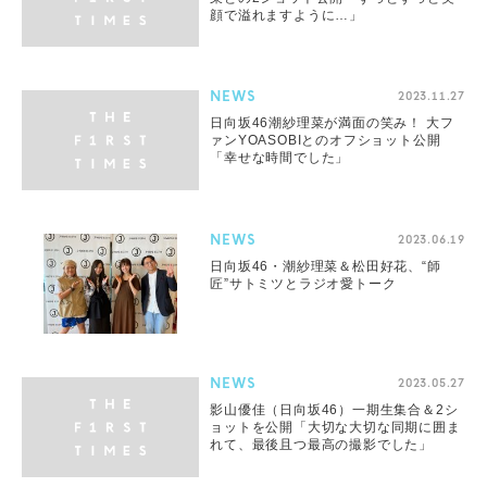
顔で溢れますように…」
NEWS
2023.11.27
日向坂46潮紗理菜が満面の笑み！ 大フ
ァンYOASOBIとのオフショット公開
「幸せな時間でした」
NEWS
2023.06.19
日向坂46・潮紗理菜＆松田好花、“師
匠”サトミツとラジオ愛トーク
NEWS
2023.05.27
影山優佳（日向坂46）一期生集合＆2シ
ョットを公開「大切な大切な同期に囲ま
れて、最後且つ最高の撮影でした」