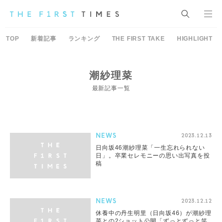
TOP
新着記事
ランキング
THE FIRST TAKE
HIGHLIGHT
潮紗理菜
最新記事一覧
NEWS
2023.12.13
日向坂46潮紗理菜「一生忘れられない
日」。卒業セレモニーの思い出写真を投
稿
NEWS
2023.12.12
休養中の丹生明里（日向坂46）が潮紗理
菜との2ショット公開「ずっとずっと笑