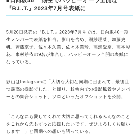
■日向坂46 一期生でハッピーオーラ全開な
『B.L.T.』2023年7月号表紙に
5月26日発売の『B.L.T.』2023年7月号では、日向坂46一期
生メンバーで表紙を担当。影山を含め、潮紗理菜、加藤史
帆、齊藤京子、佐々木久美、佐々木美玲、高瀬愛奈、高本彩
花、東村芽依の9名が集合し、ハッピーオーラ全開の表紙に
なっている。
影山はInstagramに「大切な大切な同期に囲まれて、最後且
つ最高の撮影でした」と綴り、校舎内での撮影風景やメンバ
ーとの集合ショット、ソロといったオフショットを公開。
「こんなにも愛してくれて大切に思ってくれるみんなのこと
をこれから先もずっと応援したいです。ぜひよろしくお願い
します！」と同期への想いも語っている。