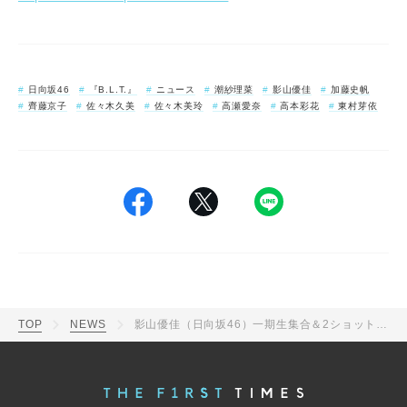
日向坂46
『B.L.T.』
ニュース
潮紗理菜
影山優佳
加藤史帆
齊藤京子
佐々木久美
佐々木美玲
高瀬愛奈
高本彩花
東村芽依
TOP
NEWS
影山優佳（日向坂46）一期生集合＆2ショットを公開「大切な大切な同期に囲まれて、最後且つ最高の撮影でした」