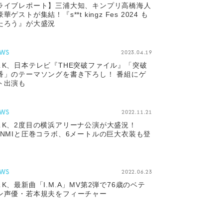
ライブレポート】三浦大知、キンプリ高橋海人
華ゲストが集結！『s**t kingz Fes 2024 も
たろう』が大盛況
WS
2023.04.19
＆K、日本テレビ『THE突破ファイル』「突破
番」のテーマソングを書き下ろし！ 番組にゲ
ト出演も
WS
2022.11.21
＆K、2度目の横浜アリーナ公演が大盛況！
ANMIと圧巻コラボ、6メートルの巨大衣装も登
WS
2022.06.23
＆K、最新曲「I.M.A」MV第2弾で76歳のベテ
ン声優・若本規夫をフィーチャー