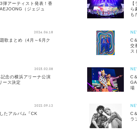
』第3弾アーティスト発表！香
【
JAEJOONG（ジェジュ
ら豪
も
NE
2024.06.18
主題歌まとめ（4月～6月ク
C
交
ス
NE
2023.02.08
年記念の横浜アリーナ公演
C
リース決定
G
場
NE
2022.09.12
録したアルバム『CK
C
ラ