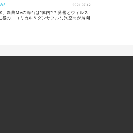
WS
2021.07.12
&K、新曲MVの舞台は"体内"!? 臓器とウィルス
主役の、コミカル＆ダンサブルな異空間が展開