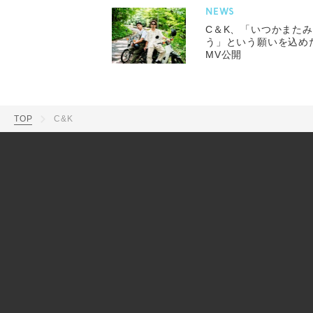
NEWS
C＆K、「いつかまた
う」という願いを込め
MV公開
TOP
C&K