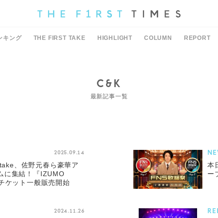
ンキング
THE FIRST TAKE
HIGHLIGHT
COLUMN
REPORT
C&K
最新記事一覧
NE
2025.09.14
inotake、佐野元春ら豪華ア
本
に集結！『IZUMO
ー
25』チケット一般販売開始
RE
2024.11.26