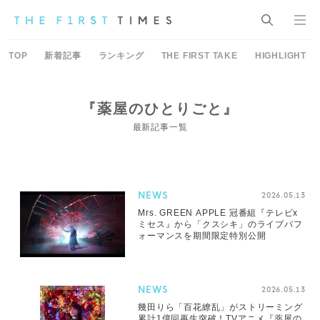
TOP
新着記事
ランキング
THE FIRST TAKE
HIGHLIGHT
『薬屋のひとりごと』
最新記事一覧
NEWS
2026.05.13
Mrs. GREEN APPLE 冠番組『テレビx
ミセス』から「クスシキ」のライブパフ
ォーマンスを期間限定特別公開
NEWS
2026.05.13
幾田りら「百花繚乱」がストリーミング
累計1億回再生突破！TVアニメ『薬屋の