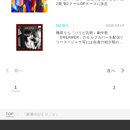
2期 第2クールOPテーマに決定
NEWS
2025.03.19
幾田りら『パリピ孔明』劇中歌
「DREAMER」のセルフカバーを配信リ
リース！ジャケ写には自身の幼少期の写
真を使用
前へ
次へ
1
2
TOP
『薬屋のひとりごと』