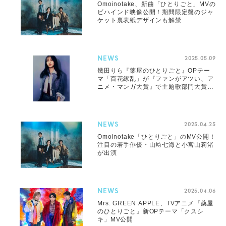
Omoinotake、新曲「ひとりごと」MVの
ビハインド映像公開！期間限定盤のジャ
ケット裏表紙デザインも解禁
NEWS
2025.05.09
幾田りら『薬屋のひとりごと』OPテー
マ「百花繚乱」が『ファンがアツい、ア
ニメ・マンガ大賞』で主題歌部門大賞を
受賞
NEWS
2025.04.25
Omoinotake「ひとりごと」のMV公開！
注目の若手俳優・山﨑七海と小宮山莉渚
が出演
NEWS
2025.04.06
Mrs. GREEN APPLE、TVアニメ『薬屋
のひとりごと』新OPテーマ「クスシ
キ」MV公開