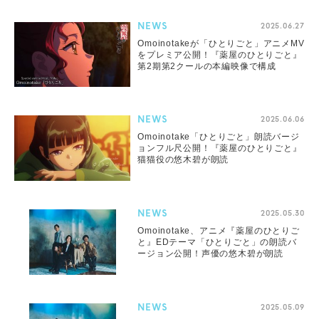
NEWS
2025.06.27
Omoinotakeが「ひとりごと」アニメMV
をプレミア公開！『薬屋のひとりごと』
第2期第2クールの本編映像で構成
NEWS
2025.06.06
Omoinotake「ひとりごと」朗読バージ
ョンフル尺公開！『薬屋のひとりごと』
猫猫役の悠木碧が朗読
NEWS
2025.05.30
Omoinotake、アニメ『薬屋のひとりご
と』EDテーマ「ひとりごと」の朗読バ
ージョン公開！声優の悠木碧が朗読
NEWS
2025.05.09