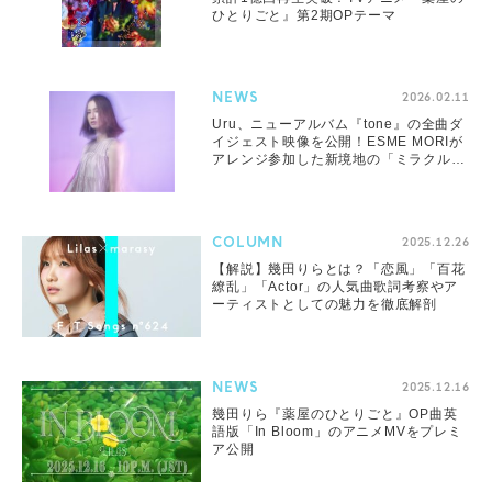
ひとりごと』第2期OPテーマ
NEWS
2026.02.11
Uru、ニューアルバム『tone』の全曲ダ
イジェスト映像を公開！ESME MORIが
アレンジ参加した新境地の「ミラクル」
などの新曲も
COLUMN
2025.12.26
【解説】幾田りらとは？「恋風」「百花
繚乱」「Actor」の人気曲歌詞考察やア
ーティストとしての魅力を徹底解剖
NEWS
2025.12.16
幾田りら『薬屋のひとりごと』OP曲英
語版「In Bloom」のアニメMVをプレミ
ア公開