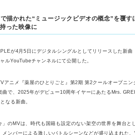
Gで描かれた“ミュージックビデオの概念”を覆す
持った映像に
EN APPLEが4月5日にデジタルシングルとしてリリースした新
ャルYouTubeチャンネルにて公開した。
TVアニメ『薬屋のひとりごと』第2期 第2クールオープニン
で、2025年がデビュー10周年イヤーにあたるMrs. GREE
目となる新曲。
キ」のMVは、時代も国籍も設定のない架空の世界を舞台と
。メンバーによる激しいバトルシーンなどが盛り込まれた、