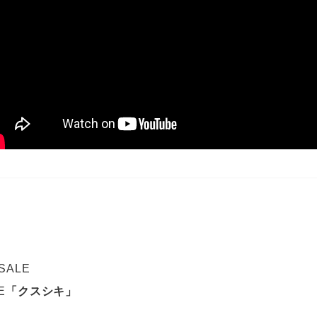
 SALE
E
「クスシキ」