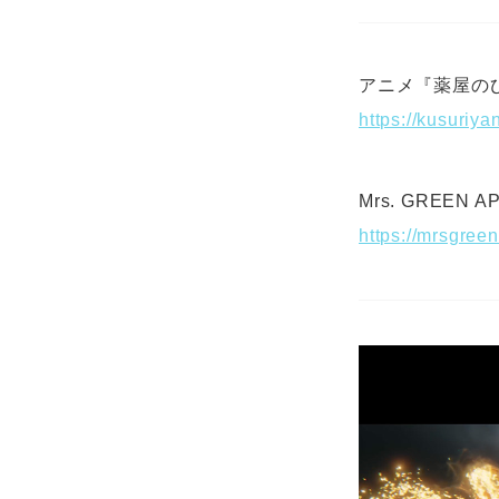
アニメ『薬屋の
https://kusuriyan
Mrs. GREEN AP
https://mrsgree