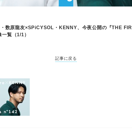
NS・数原龍友×SPiCYSOL・KENNY、今夜公開の『THE FIR
像一覧（1/1）
記事に戻る