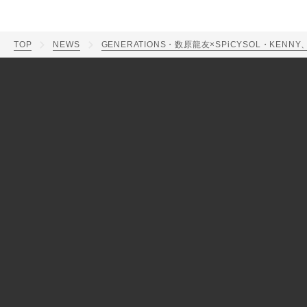
TOP
NEWS
GENERATIONS・数原龍友×SPiCYSOL・KENN