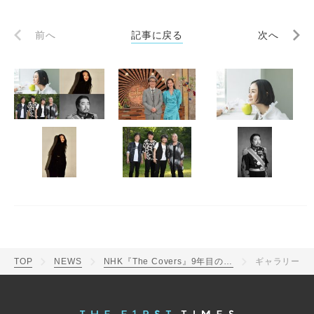
前へ
記事に戻る
次へ
TOP
NEWS
NHK『The Covers』9年目の開幕となる4月シリーズに、原田知世、Cocco、スタ☆レビ、レキシ登場
ギャラリー