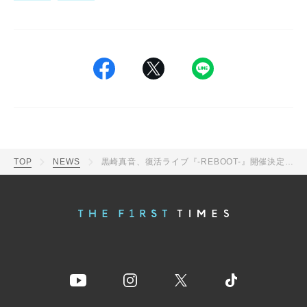
TOP
NEWS
黒崎真音、復活ライブ『-REBOOT-』開催決定！「初心に立ち返ってアーティスト活動に邁進していきます」