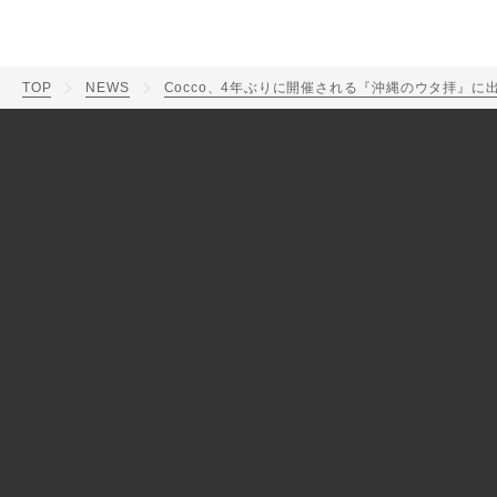
TOP
NEWS
Cocco、4年ぶりに開催される『沖縄のウタ拝』に