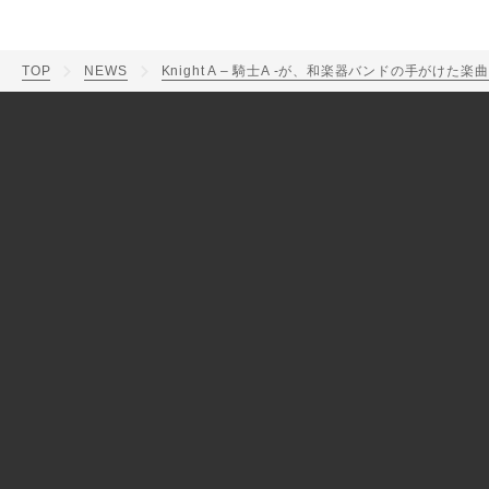
TOP
NEWS
Knight A – 騎士A -が、和楽器バンドの手がけた楽