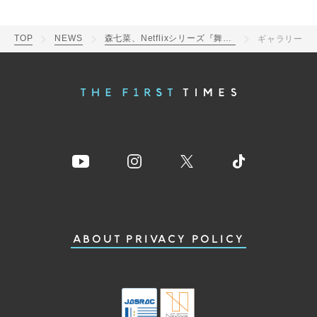
TOP
NEWS
森七菜、Netflixシリーズ『舞妓さんちのまかないさん』プレミアイベントで撮影秘話を披露！「渋谷を泣きながら歩いて帰りました」
ギャラリー
ABOUT
PRIVACY POLICY