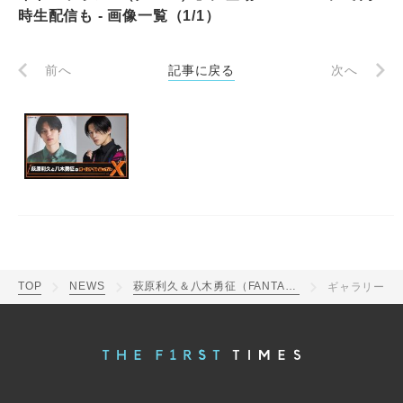
時生配信も - 画像一覧（1/1）
前へ
記事に戻る
次へ
TOP
NEWS
萩原利久＆八木勇征（FANTASTICS）、『オールナイトニッポンX（クロス）』に登場！ smash.にて同時生配信も
ギャラリー