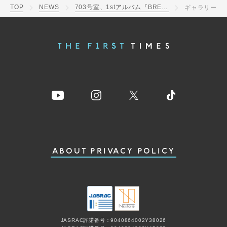
TOP
NEWS
703号室、1stアルバム『BREAK』詳細公開。先行配信＆アルバム予約イベント決定
ギャラリー
ABOUT
PRIVACY POLICY
JASRAC許諾番号：9040864002Y38026