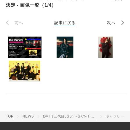
決定 - 画像一覧（1/4）
前へ
記事に戻る
次へ
TOP
NEWS
ØMI（三代目JSB）×SKY-HI、『イノフェス』でトークセッション！ライブアクトとしてMAZZELの出演も決定
ギャラリー