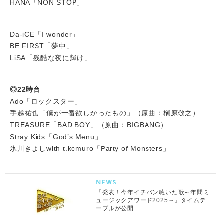
HANA「NON STOP」
Da-iCE「I wonder」
BE:FIRST「夢中」
LiSA「残酷な夜に輝け」
◎22時台
Ado「ロックスター」
手越祐也「僕が一番欲しかったもの」（原曲：槇原敬之）
TREASURE「BAD BOY」（原曲：BIGBANG）
Stray Kids「God’s Menu」
氷川きよしwith t.komuro「Party of Monsters」
NEWS
『発表！今年イチバン聴いた歌～年間ミ
ュージックアワード2025～』タイムテ
ーブルが公開