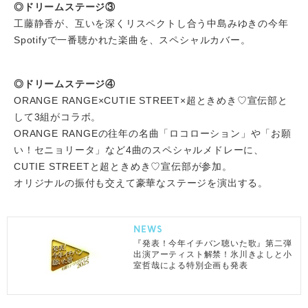
◎ドリームステージ③
工藤静香が、互いを深くリスペクトし合う中島みゆきの今年
Spotifyで一番聴かれた楽曲を、スペシャルカバー。
◎ドリームステージ④
ORANGE RANGE×CUTIE STREET×超ときめき♡宣伝部と
して3組がコラボ。
ORANGE RANGEの往年の名曲「ロコローション」や「お願
い！セニョリータ」など4曲のスペシャルメドレーに、
CUTIE STREETと超ときめき♡宣伝部が参加。
オリジナルの振付も交えて豪華なステージを演出する。
NEWS
『発表！今年イチバン聴いた歌』第二弾
出演アーティスト解禁！氷川きよしと小
室哲哉による特別企画も発表