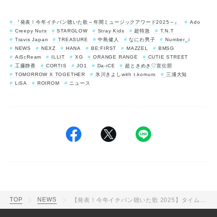
『発表！今年イチバン聴いた歌～年間ミュージックアワード2025～』
Ado
Creepy Nuts
STARGLOW
Stray Kids
超特急
T.N.T
Travis Japan
TREASURE
中島健人
なにわ男子
Number_i
NEWS
NEXZ
HANA
BE:FIRST
MAZZEL
BMSG
AiScReam
ILLIT
XG
ORANGE RANGE
CUTIE STREET
工藤静香
CORTIS
JO1
Da-iCE
超ときめき♡宣伝部
TOMORROW X TOGETHER
氷川きよしwith t.komuro
三浦大知
LiSA
ROIROM
ニュース
TOP
NEWS
【発表！今年イチバン聴いた歌 2025】タイムテーブル、歌唱曲、出演者、放送日まとめ