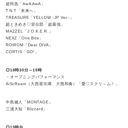
超特急「AwA AwA」
T.N.T「未来へ」
TREASURE「YELLOW -JP Ver.-」
超ときめき♡宣伝部「超最強」
MAZZEL「J.O.K.E.R.」
NEXZ「One Bite」
ROIROM「Dear DIVA」
CORTIS「GO!」
◎18時30分～19時
・オープニングパフォーマンス
AiScReam（大西亜玖璃 大熊和奏）「愛♡スクリ～ム！」
中島健人「MONTAGE」
三浦大知「Blizzard」
◎19時台