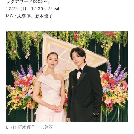
ックアワード2025～』
12/29（月）17:30～22:54
MC：志尊淳、新木優子
L→R 新木優子、志尊淳