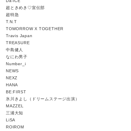
Da-iCE
超ときめき♡宣伝部
超特急
T.N.T
TOMORROW X TOGETHER
Travis Japan
TREASURE
中島健人
なにわ男子
Number_i
NEWS
NEXZ
HANA
BE:FIRST
氷川きよし（ドリームステージ出演）
MAZZEL
三浦大知
LiSA
ROIROM