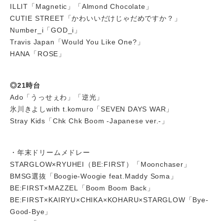
ILLIT「Magnetic」「Almond Chocolate」
CUTIE STREET「かわいいだけじゃだめですか？」
Number_i「GOD_i」
Travis Japan「Would You Like One?」
HANA「ROSE」
◎21時台
Ado「うっせぇわ」「逆光」
氷川きよしwith t.komuro「SEVEN DAYS WAR」
Stray Kids「Chk Chk Boom -Japanese ver.-」
・年末ドリームメドレー
STARGLOW×RYUHEI（BE:FIRST）「Moonchaser」
BMSG選抜「Boogie-Woogie feat.Maddy Soma」
BE:FIRST×MAZZEL「Boom Boom Back」
BE:FIRST×KAIRYU×CHIKA×KOHARU×STARGLOW「Bye-
Good-Bye」