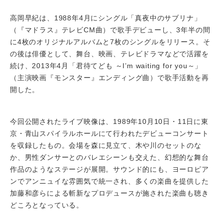
高岡早紀は、1988年4月にシングル「真夜中のサブリナ」
（『マドラス』テレビCM曲）で歌手デビューし、3年半の間
に4枚のオリジナルアルバムと7枚のシングルをリリース。そ
の後は俳優として、舞台、映画、テレビドラマなどで活躍を
続け、2013年4月「君待てども ～I’m waiting for you～」
（主演映画『モンスター』エンディング曲）で歌手活動を再
開した。
今回公開されたライブ映像は、1989年10月10日・11日に東
京・青山スパイラルホールにて行われたデビューコンサート
を収録したもの。会場を森に見立て、木や川のセットのな
か、男性ダンサーとのバレエシーンも交えた、幻想的な舞台
作品のようなステージが展開。サウンド的にも、ヨーロピア
ンでアンニュイな雰囲気で統一され、多くの楽曲を提供した
加藤和彦らによる斬新なプロデュースが施された楽曲も聴き
どころとなっている。