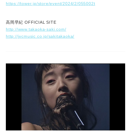
https://tower.jp/store/event/2024/2/055002t
高岡早紀 OFFICIAL SITE
http://www.takaoka-saki.com/
http://jvcmusic.co.jp/sakitakaoka/