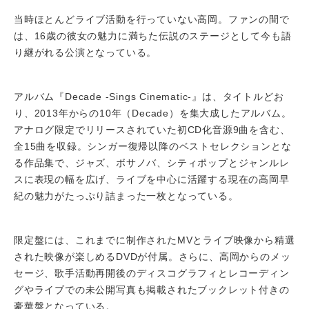
当時ほとんどライブ活動を行っていない高岡。ファンの間で
は、16歳の彼女の魅力に満ちた伝説のステージとして今も語
り継がれる公演となっている。
アルバム『Decade -Sings Cinematic-』は、タイトルどお
り、2013年からの10年（Decade）を集大成したアルバム。
アナログ限定でリリースされていた初CD化音源9曲を含む、
全15曲を収録。シンガー復帰以降のベストセレクションとな
る作品集で、ジャズ、ボサノバ、シティポップとジャンルレ
スに表現の幅を広げ、ライブを中心に活躍する現在の高岡早
紀の魅力がたっぷり詰まった一枚となっている。
限定盤には、これまでに制作されたMVとライブ映像から精選
された映像が楽しめるDVDが付属。さらに、高岡からのメッ
セージ、歌手活動再開後のディスコグラフィとレコーディン
グやライブでの未公開写真も掲載されたブックレット付きの
豪華盤となっている。