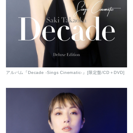
アルバム『Decade -Sings Cinematic-』[限定盤/CD＋DVD]