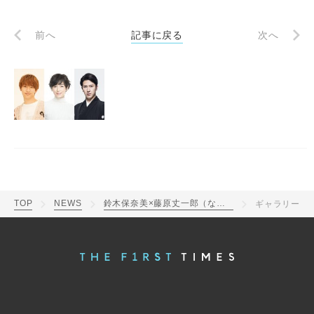
前へ
記事に戻る
次へ
TOP
NEWS
鈴木保奈美×藤原丈一郎（なにわ男子）×尾上松也がトリプル主演！スペシャルドラマ『生ドラ！東京は24時 – Starting Over -』生放送決定
ギャラリー