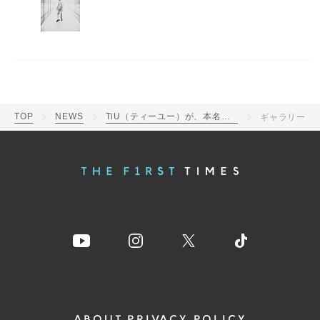
TOP
NEWS
TiU（ティーユー）が、本名「藤原大祐」での活動を発表！新ビジュアルも公開
ギャラリー
ABOUT
PRIVACY POLICY