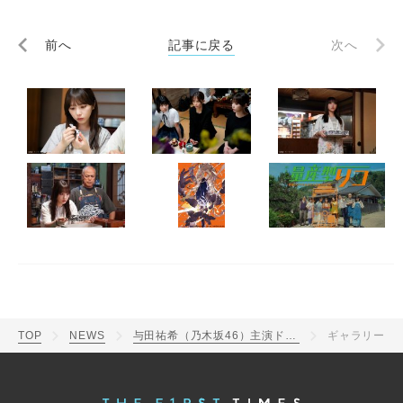
前へ
記事に戻る
次へ
TOP
NEWS
与田祐希（乃木坂46）主演ドラマ『量産型リコ』80秒トレーラー解禁！OPテーマは3作連続となる樋口楓
ギャラリー