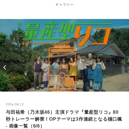
ギャラリー
2024.06.12
与田祐希（乃木坂46）主演ドラマ『量産型リコ』80
秒トレーラー解禁！OPテーマは3作連続となる樋口楓
- 画像一覧（6/6）