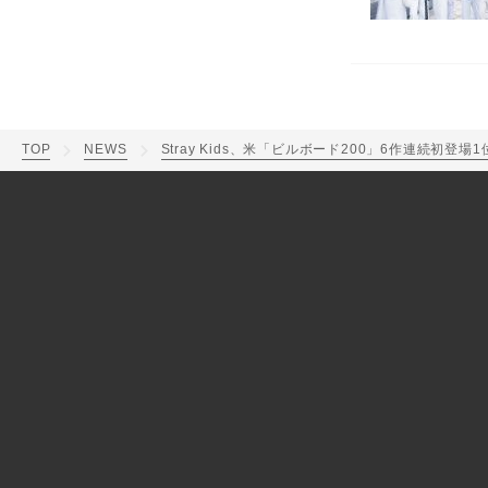
TOP
NEWS
Stray Kids、米「ビルボード200」6作連続初