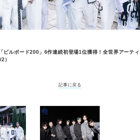
ds、米「ビルボード200」6作連続初登場1位獲得！全世界アー
/2）
記事に戻る