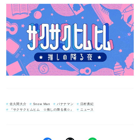
佐久間大介
Snow Man
バナナマン
日村勇紀
『サクサクヒムヒム ☆推しの降る夜☆』
ニュース