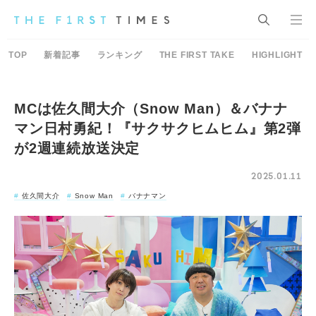
TOP
新着記事
ランキング
THE FIRST TAKE
HIGHLIGHT
MCは佐久間大介（Snow Man）＆バナナ
マン日村勇紀！『サクサクヒムヒム』第2弾
が2週連続放送決定
2025.01.11
佐久間大介
Snow Man
バナナマン