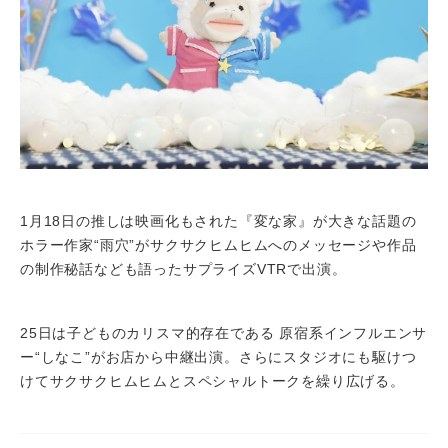
1月18日の推しは映画化もされた『変な家』が大きな話題の
ホラー作家“雨穴”がサクサクヒムヒムへのメッセージや作品
の制作秘話なども語ったサプライズVTRで出演。
25日は子どものカリスマ的存在である 原宿系インフルエンサ
ー“しなこ”がお店から中継出演。さらにスタジオにも駆けつ
けてサクサクヒムヒムとスペシャルトークを繰り広げる。