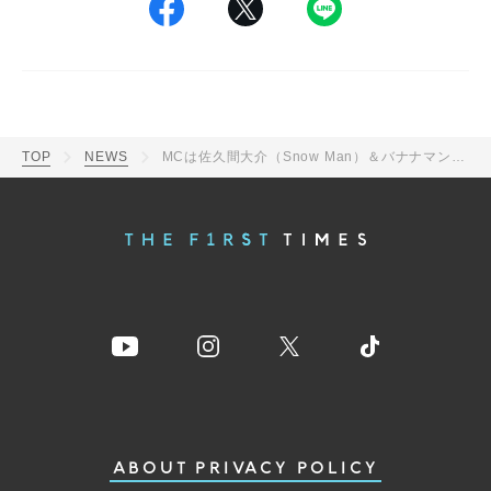
TOP
NEWS
MCは佐久間大介（Snow Man）＆バナナマン日村勇紀！『サクサクヒムヒム』第2弾が2週連続放送決定
ABOUT
PRIVACY POLICY