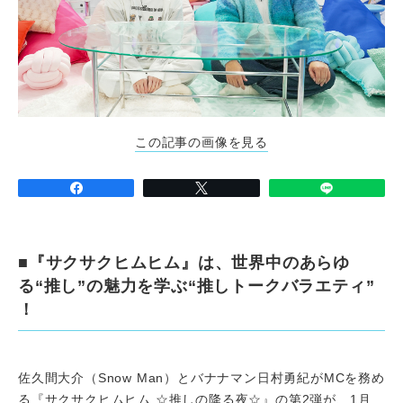
この記事の画像を見る
■『サクサクヒムヒム』は、世界中のあらゆ
る“推し”の魅力を学ぶ“推しトークバラエティ”
！
佐久間大介（Snow Man）とバナナマン日村勇紀がMCを務め
る『サクサクヒムヒム ☆推しの降る夜☆』の第2弾が、1月