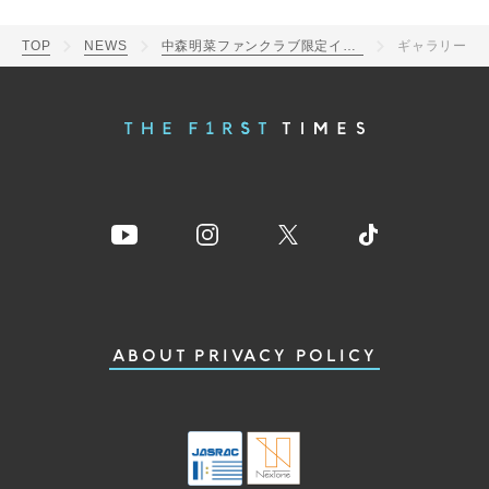
TOP
NEWS
中森明菜ファンクラブ限定イベントBlu-ray＆DVD化決定！自身初アクスタ付き限定BOXも発売
ギャラリー
ABOUT
PRIVACY POLICY