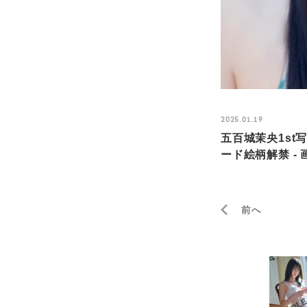
2025.01.19
五百城茉央1s
ード絵柄解禁 - 
前へ