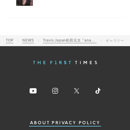
TOP
NEWS
Travis Japan松田元太『anan』ソロ初表紙！『ぽかぽか』での実演ポーズを再現
ギャラリー
ABOUT
PRIVACY POLICY