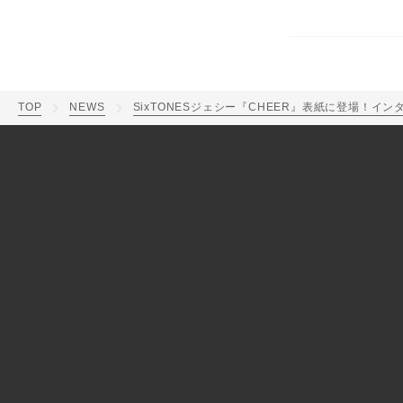
TOP
NEWS
SixTONESジェシー『CHEER』表紙に登場！イ