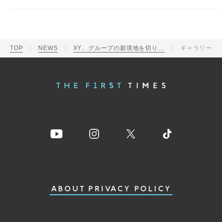
TOP
NEWS
XY、グループの新境地を切り開く新曲「FACTS」＆「TALK」を2曲同時リリース
ギャラリー
ABOUT
PRIVACY POLICY