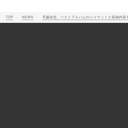
TOP
NEWS
手越祐也、ベストアルバムのジャケットと収録内容