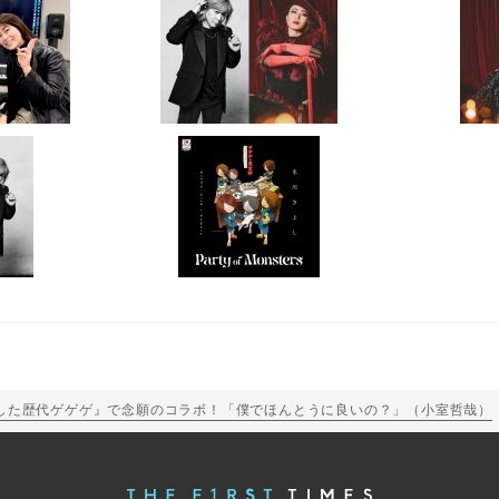
した歴代ゲゲゲ』で念願のコラボ！「僕でほんとうに良いの？」（小室哲哉）