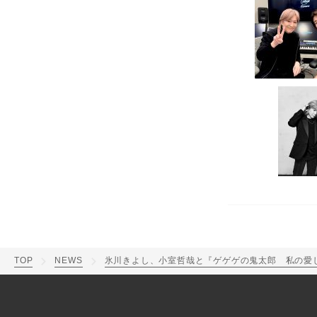
TOP
NEWS
氷川きよし、小室哲哉と『ゲゲゲの鬼太郎 私の愛