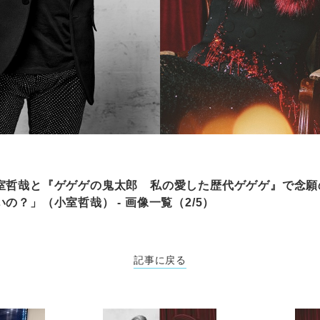
室哲哉と『ゲゲゲの鬼太郎 私の愛した歴代ゲゲゲ』で念願
の？」（小室哲哉） - 画像一覧（2/5）
記事に戻る