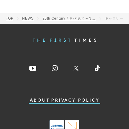
TOP
NEWS
20th Century「ネバギバ ～Never Give Up!～」ジャケット写真公開！井ノ原快彦主演ドラマの主題歌
ギャラリー
ABOUT
PRIVACY POLICY