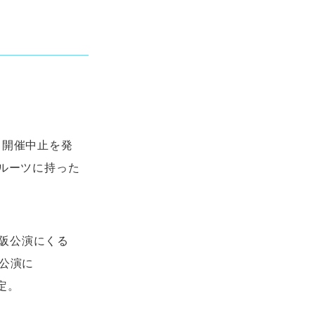
り開催中止を発
をルーツに持った
大阪公演にくる
島公演に
決定。