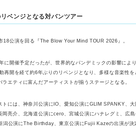
のリベンジとなる対バンツアー
8公演を回る『The Blow Your Mind TOUR 2026』。
20年に開催予定だったが、世界的なパンデミックの影響によ
の活動再開を経て約6年ぶりのリベンジとなり、多様な音楽性
バラエティに富んだアーティストが揃うステージとなる。
トには、神奈川公演にIO、愛知公演にGLIM SPANKY、
長岡亮介、北海道公演にcero、宮城公演にハナレグミ、広
新潟公演にThe Birthday、東京公演にFujii Kazeの出演が