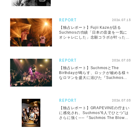
ストを招いての2マンツアーを振り返る
REPORT
2026.07.13
【独占レポート】Fujii Kazeが語る
Suchmosの功績「日本の音楽を一気に
オシャレにした」念願コラボが叶った
『Suchmos The Blow Your Mind
TOUR 2026』ツアーファイナル
REPORT
2026.07.03
【独占レポート】SuchmosとThe
Birthdayが鳴らす、ロックが秘める様々
なロマンを盛大に浴びた『Suchmos
The Blow Your Mind TOUR 2026』新
潟公演
REPORT
2026.07.03
【独占レポート】GRAPEVINEの佇まい
に感化され、Suchmos“6人でひとつ”は
さらに強く──『Suchmos The Blow
Your Mind TOUR 2026』広島公演