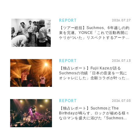
REPORT
2026.07.27
【ツアー総括】Suchmos、6年越しの約
束を完遂。YONCE「これで活動再開に
ケリがついた」リスペクトするアーティ
ストを招いての2マンツアーを振り返る
REPORT
2026.07.13
【独占レポート】Fujii Kazeが語る
Suchmosの功績「日本の音楽を一気に
オシャレにした」念願コラボが叶った
『Suchmos The Blow Your Mind
TOUR 2026』ツアーファイナル
REPORT
2026.07.03
【独占レポート】SuchmosとThe
Birthdayが鳴らす、ロックが秘める様々
なロマンを盛大に浴びた『Suchmos
The Blow Your Mind TOUR 2026』新
潟公演