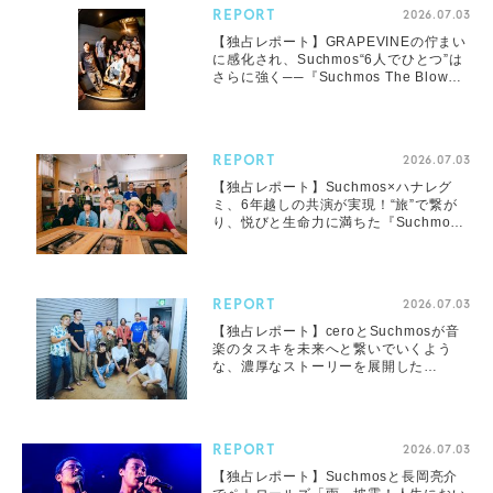
REPORT
2026.07.03
【独占レポート】GRAPEVINEの佇まい
に感化され、Suchmos“6人でひとつ”は
さらに強く──『Suchmos The Blow
Your Mind TOUR 2026』広島公演
REPORT
2026.07.03
【独占レポート】Suchmos×ハナレグ
ミ、6年越しの共演が実現！“旅”で繋が
り、悦びと生命力に満ちた『Suchmos
The Blow Your Mind TOUR 2026』仙
台公演
REPORT
2026.07.03
【独占レポート】ceroとSuchmosが音
楽のタスキを未来へと繋いでいくよう
な、濃厚なストーリーを展開した
『Suchmos The Blow Your Mind
TOUR 2026』札幌公演
REPORT
2026.07.03
【独占レポート】Suchmosと長岡亮介