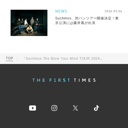
NEWS
2026.02.06
Suchmos、対バンツアー開催決定！東
京公演には藤井風が出演
TOP
『Suchmos The Blow Your Mind TOUR 2026』