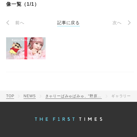
像一覧（1/1）
前へ
記事に戻る
次へ
TOP
NEWS
きゃりーぱみゅぱみゅ、“野原しんのすけの新録ボイス”とともに「キミに100パーセント」を一発撮り！「ついに『THE FIRST TAKE』に出演します」
ギャラリー