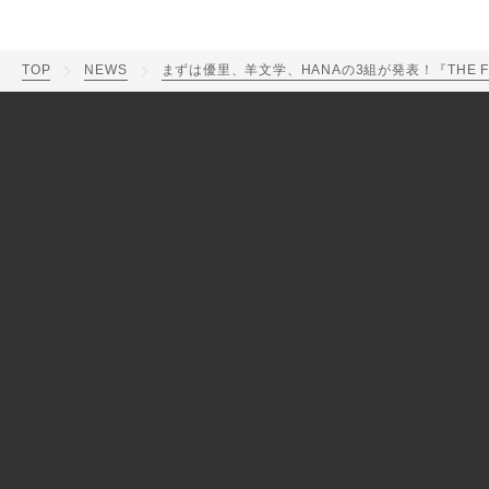
TOP
NEWS
まずは優里、羊文学、HANAの3組が発表！『THE F