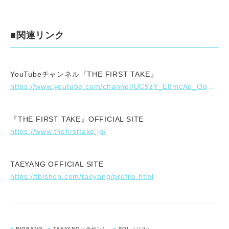
■関連リンク
YouTubeチャンネル『THE FIRST TAKE』
https://www.youtube.com/channel/UC9zY_E8mcAo_Oq772LEZq8Q
『THE FIRST TAKE』OFFICIAL SITE
https://www.thefirsttake.jp/
TAEYANG OFFICIAL SITE
https://tblshop.com/taeyang/profile.html
BIGBANG
TAEYANG（テヤン）
SOL（ソル）