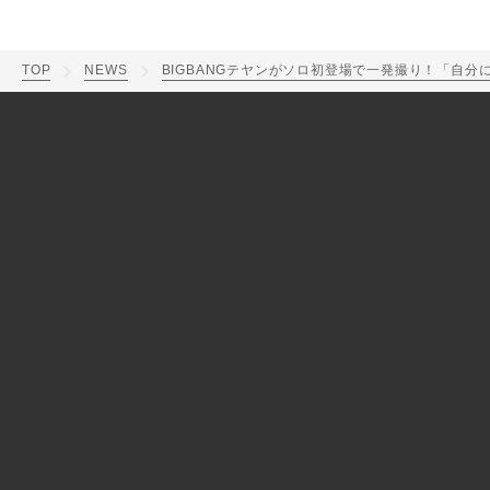
TOP
NEWS
BIGBANGテヤンがソロ初登場で一発撮り！「自