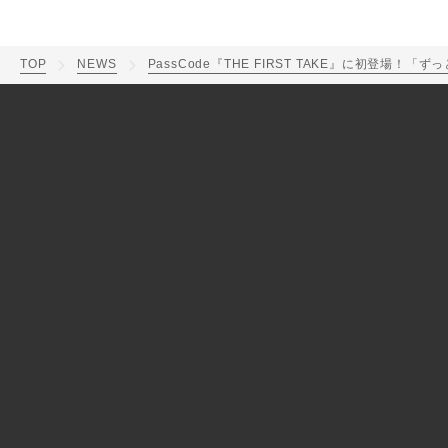
TOP
NEWS
PassCode『THE FIRST TAKE』に初登