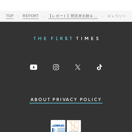
TOP
REPORT
【レポート】間宮祥太朗＆田中樹、ドラマ『ACMA:GAME アクマゲーム』撮影現場での”まみじゅり”な関係が明らかに
ギャラリー
ABOUT
PRIVACY POLICY