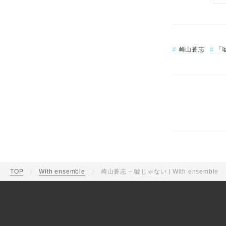
崎山蒼志
「
TOP
With ensemble
崎山蒼志 – 嘘じゃない | With ensemble