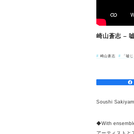
崎山蒼志 – 嘘じ
崎山蒼志
「嘘じ
Soushi Sakiyama
◆With ensembl
アーティストと