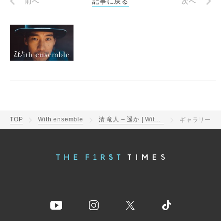
前へ
記事に戻る
次へ
TOP
With ensemble
清 竜人 – 遥か | With ensemble
ギャラリー